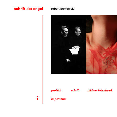
schrift der engel
robert krokowski
projekt
schrift
bildwerk+textwerk
impressum